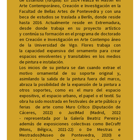
de Estambul (Turquía). En 2014 realiza el Master en
Arte Contemporáneo, Creación e Investigación en la
Facultad de Bellas Artes de Pontevedra y con una
beca de estudios se traslada a Berlín, donde reside
hasta 2016. Actualmente reside en Extremadura,
desde donde trabaja en su proyecto artístico
y continúa su formación en el programa de doctorado
en Creación e Investigación en Arte Contempo áneo
de la Universidad de Vigo. Flores trabaja con
la capacidad expansiva del ornamento para crear
espacios envolventes y transitables en los medios
de pintura e instalación.
Los inicios de su pintura se dan cuando extrae el
motivo ornamental de su soporte original y,
asimilando la salida de la pintura fuera del marco,
abraza la posibilidad de la expansión de la pintura a
otros soportes, como es el muro del espacio
expositivo, el espacio urbano, el papel o el textil. Su
obra ha sido mostrada en festivales de arte público y
ferias de arte como Muro Crítico (Diputación de
Cáceres, 2022) o JustMad (Madrid, 2022
- representada por la Galería Beatriz Pereira-)
además de exposiciones colectivas como BeCraft!
(Mons, Bélgica, 2021-22) o De Mestras e
Mestrados(Museo de Pontevedra, 2020) e